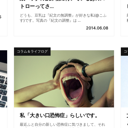
トローってさ…
どうも、豆乳は『紀文の無調整』が好きな私(@こふ
5
す)です。写真の『紀文の調整』は …
2014.06.08
コラム＆ライフログ
コ
私「大きい口恐怖症」らしいです。
最近ふと自分の新しい恐怖症に気づきまして、それ