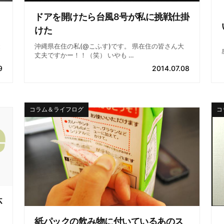
ドアを開けたら台風8号が私に挑戦仕掛
けた
と
沖縄県在住の私(@こふす)です。 県在住の皆さん大
丈夫ですかー！！（笑） いやも …
9
2014.07.08
コラム＆ライフログ
コ
杯
紙パックの飲み物に付いているあのス