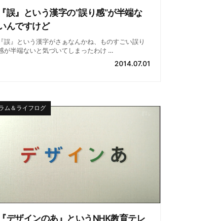
『誤』という漢字の”誤り感”が半端な
いんですけど
『誤』という漢字がさぁなんかね、ものすごい誤り
感が半端ないと気づいてしまったわけ …
2014.07.01
ラム＆ライフログ
『デザインのあ』というNHK教育テレ