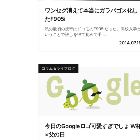
ワンセグ消えて本当にガラパゴス化し
たF905i
私の最初の携帯はドコモのF905iだった。高校入学
いうことで許しを得て初めて手 …
2014.07.1
コラム＆ライフログ
今日のGoogleロゴ可愛すぎでしょ W
×父の日