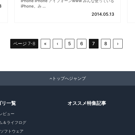
iPhone iPhone アイフォーンwww みんな使っている
8
iPhone。み …
2014.05.13
ページ 7-8
«
‹
5
6
7
8
›
トップへジャンプ
ゴリ一覧
オススメ特集記事
レビュー
ム＆ライフログ
・ソフトウェア