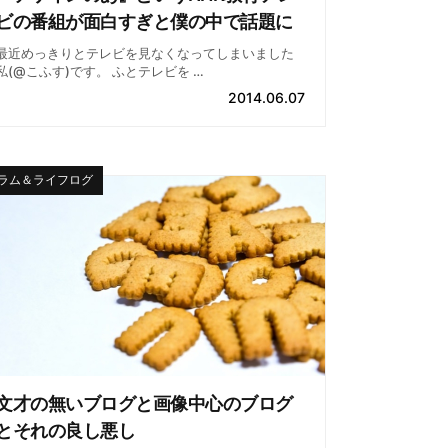
ビの番組が面白すぎと僕の中で話題に
最近めっきりとテレビを見なくなってしまいました
私(@こふす)です。 ふとテレビを …
2014.06.07
ラム＆ライフログ
文才の無いブログと画像中心のブログ
とそれの良し悪し