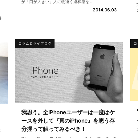
が「口が大きい」人に物凄く違和感を …
2014.06.03
4
コラム＆ライフログ
コ
我思う。全iPhoneユーザーは一度はケ
ースを外して『真のiPhone』を思う存
分握って触ってみるべき！
に