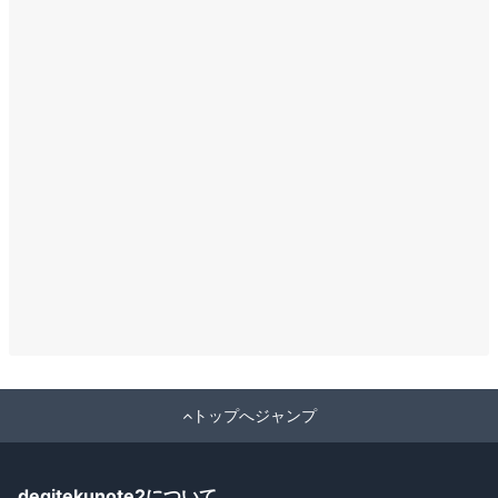
トップへジャンプ
degitekunote2について