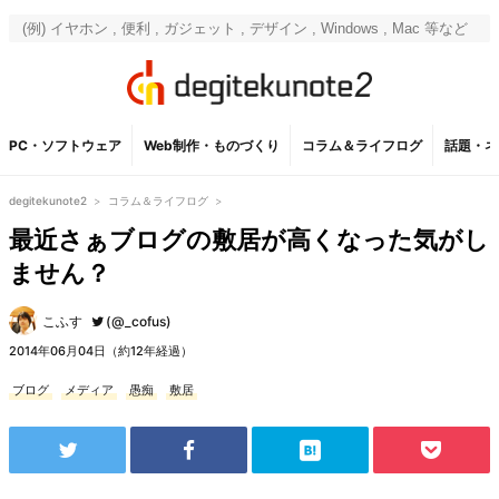
PC・ソフトウェア
Web制作・ものづくり
コラム＆ライフログ
話題・ネ
degitekunote2
>
コラム＆ライフログ
>
最近さぁブログの敷居が高くなった気がし
ません？
こふす
(@_cofus)
2014年06月04日（約12年経過）
ブログ
メディア
愚痴
敷居