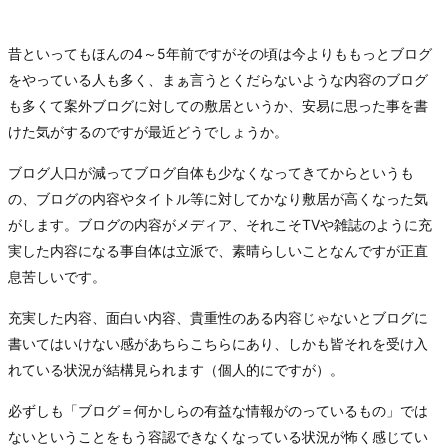
昔といってもほんの4～5年前ですがその頃は今よりももっとブログ
をやっている人も多く、まぁ言うとくだらないような内容のブログ
も多くて案外ブログに対しての敷居というか、安易に思った事を書
けた気がするのですが最近どうでしょうか。
ブログ人口が減ってブログ自体も少なくなってきてからというも
の、ブログの内容やタイトル等に対してかなり敷居が高くなった気
がします。ブログの内容がメディア、それこそTVや雑誌のように充
実した内容になる事自体は立派で、素晴らしいことなんですが正直
息苦しいです。
充実した内容、面白い内容、貴重性のある内容じゃないとブログに
書いてはいけない感があちらこちらにあり、しかも皆それを受け入
れている状況が結構見られます（個人的にですが）。
必ずしも「ブログ＝何かしらの有益な情報がのっているもの」では
ないということをもう容認できなくなっている状況が怖く感じてい