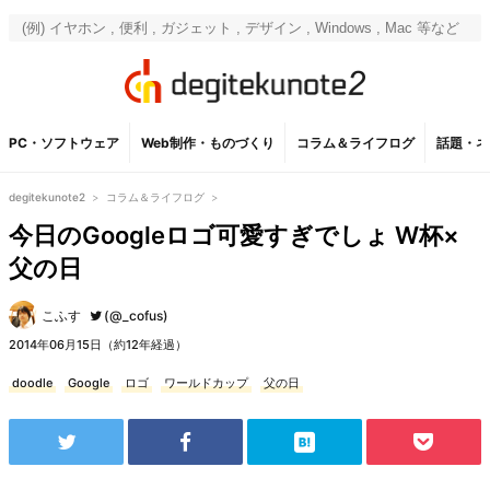
PC・ソフトウェア
Web制作・ものづくり
コラム＆ライフログ
話題・ネ
degitekunote2
>
コラム＆ライフログ
>
今日のGoogleロゴ可愛すぎでしょ W杯×
父の日
こふす
(@_cofus)
2014年06月15日（約12年経過）
doodle
Google
ロゴ
ワールドカップ
父の日