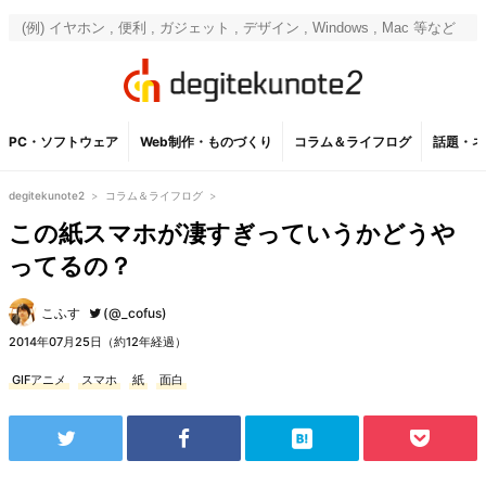
PC・ソフトウェア
Web制作・ものづくり
コラム＆ライフログ
話題・ネ
degitekunote2
>
コラム＆ライフログ
>
この紙スマホが凄すぎっていうかどうや
ってるの？
こふす
(@_cofus)
2014年07月25日（約12年経過）
GIFアニメ
スマホ
紙
面白