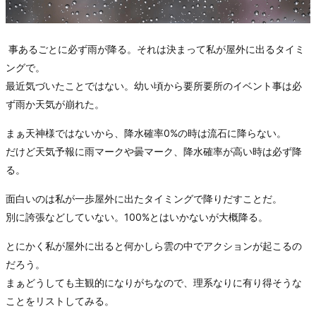
事あるごとに必ず雨が降る。それは決まって私が屋外に出るタイミ
ングで。
最近気づいたことではない。幼い頃から要所要所のイベント事は必
ず雨か天気が崩れた。
まぁ天神様ではないから、降水確率0%の時は流石に降らない。
だけど天気予報に雨マークや曇マーク、降水確率が高い時は必ず降
る。
面白いのは私が一歩屋外に出たタイミングで降りだすことだ。
別に誇張などしていない。100%とはいかないが大概降る。
とにかく私が屋外に出ると何かしら雲の中でアクションが起こるの
だろう。
まぁどうしても主観的になりがちなので、理系なりに有り得そうな
ことをリストしてみる。