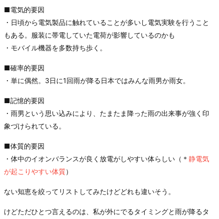
■電気的要因
・日頃から電気製品に触れていることが多いし電気実験を行うこと
もある。服装に帯電していた電荷が影響しているのかも
・モバイル機器を多数持ち歩く。
■確率的要因
・単に偶然。3日に1回雨が降る日本ではみんな雨男か雨女。
■記憶的要因
・雨男という思い込みにより、たまたま降った雨の出来事が強く印
象づけられている。
■体質的要因
・体中のイオンバランスが良く放電がしやすい体らしい（＊
静電気
が起こりやすい体質
）
ない知恵を絞ってリストしてみたけどどれも違いそう。
けどただひとつ言えるのは、私が外にでるタイミングと雨が降るタ