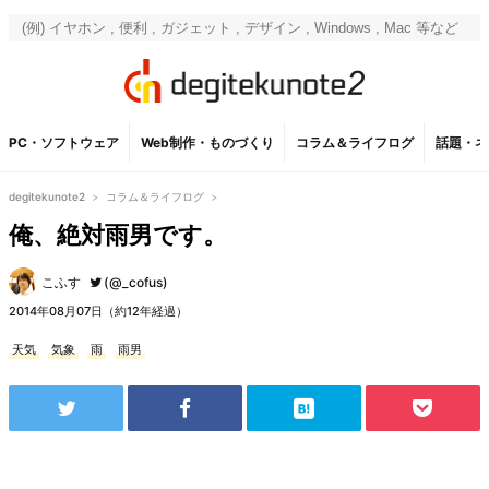
PC・ソフトウェア
Web制作・ものづくり
コラム＆ライフログ
話題・ネ
degitekunote2
>
コラム＆ライフログ
>
俺、絶対雨男です。
こふす
(@_cofus)
2014年08月07日（約12年経過）
天気
気象
雨
雨男