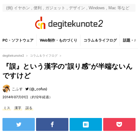
PC・ソフトウェア
Web制作・ものづくり
コラム＆ライフログ
話題・ネ
degitekunote2
>
コラム＆ライフログ
>
『誤』という漢字の”誤り感”が半端ないん
ですけど
こふす
(@_cofus)
2014年07月01日（約12年経過）
ミス
漢字
誤る