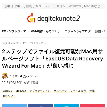
PC・ソフトウェア
Web制作・ものづくり
コラム＆ライフログ
話題・ネ
degitekunote2
>
PC・ソフトウェア
>
2ステップでファイル復元可能なMac用サ
ルベージソフト「EaseUS Data Recovery
Wizard For Mac」が良い感じ
こふす
(@_cofus)
2015年06月20日（約11年経過）
EaseUS
MacOSX
アプリケーション
サルベージ
ファイル復元
復元
有料ソフト