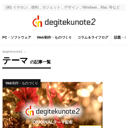
PC・ソフトウェア
Web制作・ものづくり
コラム＆ライフログ
話題・ネ
degitekunote2
>
テーマ
の記事一覧
Web制作・ものづくり