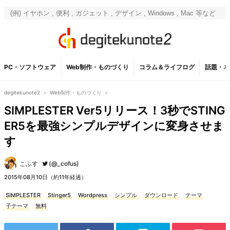
PC・ソフトウェア
Web制作・ものづくり
コラム＆ライフログ
話題・ネ
degitekunote2
>
Web制作・ものづくり
>
SIMPLESTER Ver5リリース！3秒でSTING
ER5を最強シンプルデザインに変身させま
す
こふす
(@_cofus)
2015年08月10日（約11年経過）
SIMPLESTER
Stinger5
Wordpress
シンプル
ダウンロード
テーマ
子テーマ
無料