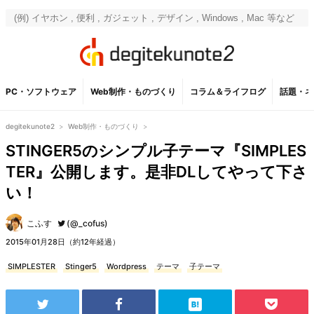
PC・ソフトウェア
Web制作・ものづくり
コラム＆ライフログ
話題・ネ
degitekunote2
>
Web制作・ものづくり
>
STINGER5のシンプル子テーマ『SIMPLES
TER』公開します。是非DLしてやって下さ
い！
こふす
(@_cofus)
2015年01月28日（約12年経過）
SIMPLESTER
Stinger5
Wordpress
テーマ
子テーマ