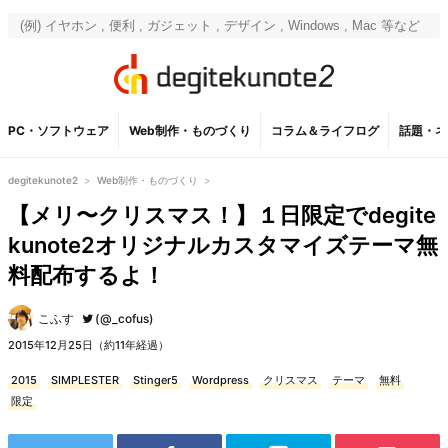
PC・ソフトウェア
Web制作・ものづくり
コラム＆ライフログ
話題・ネ
degitekunote2
>
Web制作・ものづくり
>
【メリ〜クリスマス！】１日限定でdegite
kunote2オリジナルカスタマイズテーマ無
料配布するよ！
こふす
(@_cofus)
2015年12月25日（約11年経過）
2015
SIMPLESTER
Stinger5
Wordpress
クリスマス
テーマ
無料
限定