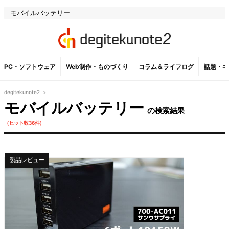
PC・ソフトウェア
Web制作・ものづくり
コラム＆ライフログ
話題・ネ
degitekunote2
>
モバイルバッテリー
の検索結果
（ヒット数36件）
製品レビュー