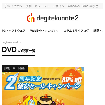
PC・ソフトウェア
Web制作・ものづくり
コラム＆ライフログ
話題・ネ
degitekunote2
>
DVD
の記事一覧
話題・ネット情報