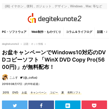
PC・ソフトウェア
Web制作・ものづくり
コラム＆ライフログ
話題・ネ
degitekunote2
>
話題・ネット情報
>
お盆キャンペーンでWindows10対応のDV
Dコピーソフト「WinX DVD Copy Pro(56
00円)」が無料配布！
こふす
(@_cofus)
2015年08月17日（約11年経過）
2015
DVD
お盆
キャンペーン
コピー
夏
有料ソフト