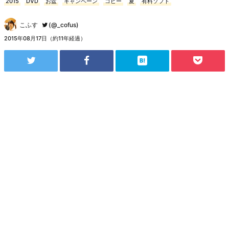
2015
DVD
お盆
キャンペーン
コピー
夏
有料ソフト
こふす
(@_cofus)
2015年08月17日（約11年経過）