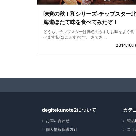
味覚の秋！和シリーズ-チップスター北
海道ほたて味を食べてみたぞ！
どうも、チップスターは赤色のうすしお味をよく食
べます私(@こふす)です。 さてさ …
2014.10.1
degitekunote2について
カテ
お問い合わせ
製品
個人情報保護方針
コラ