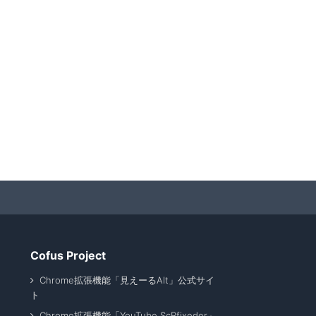
Cofus Project
Chrome拡張機能「見えーるAlt」公式サイ
ト
Chrome拡張機能「YouTube ScRfixeder」