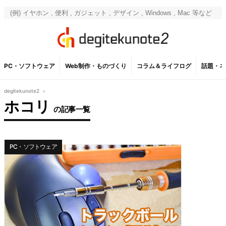
PC・ソフトウェア
Web制作・ものづくり
コラム＆ライフログ
話題・ネ
degitekunote2
>
ホコリ
の記事一覧
PC・ソフトウェア