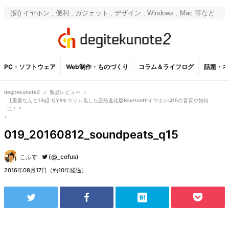
PC・ソフトウェア
Web制作・ものづくり
コラム＆ライフログ
話題・ネ
degitekunote2
>
製品レビュー
>
【重量なんと13g】QY8をスリム化した正統進化版BluetoothイヤホンQ15の音質や如何
に！？
>
019_20160812_soundpeats_q15
こふす
(@_cofus)
2016年08月17日（約10年経過）