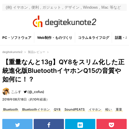
PC・ソフトウェア
Web制作・ものづくり
コラム＆ライフログ
話題・ネ
degitekunote2
>
製品レビュー
>
【重量なんと13g】QY8をスリム化した正
統進化版BluetoothイヤホンQ15の音質や
如何に！？
こふす
(@_cofus)
2016年08月18日（約10年経過）
Bluetooth
Bluetoothイヤホン
QY8
SoundPEATS
イヤホン
軽い
重量