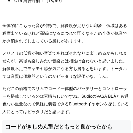
Q15 総合評価：（18/40）
全体的にこもった音が特徴で、解像度が足りない印象。低域はある
程度出ているけれど高域になるにつれて弱くなるため全体が低音で
かき消されてしまっている感じがあります。
ノリノリの低音が強い音楽であればそれなりに楽しめるかもしれま
せんが、高域も楽しみたい音楽とは相性は合わないと思いました。
解像度不足でモヤモヤ感が気になる方も居ると思います。トータル
では音質は価格並というのがピッタリな評価かな。うん。
ただこの価格でスリムでコード一体型のバッテリーとコントローラ
ーを搭載しているのは素晴らしいですね。SudioのVASA BLÅとも遜
色ない重量なので気軽に装着できるBluetoothイヤホンを探している
人にとってはピッタリだと思います。
コードがきしめん型だともっと良かったかも