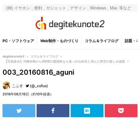
PC・ソフトウェア
Web制作・ものづくり
コラム＆ライフログ
話題・ネ
degitekunote2
>
コラム＆ライフログ
>
【写真多め】沖縄本島から2時間の粟国島なら真っ白な砂浜と澄んだ星空が楽しみ放題
>
003_20160816_aguni
こふす
(@_cofus)
2016年08月16日（約10年経過）