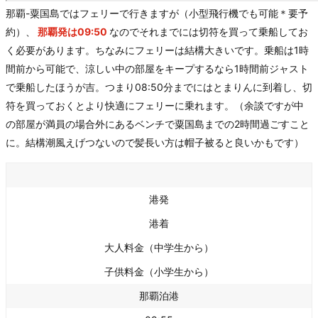
那覇-粟国島ではフェリーで行きますが（小型飛行機でも可能＊要予
約）、
那覇発は09:50
なのでそれまでには切符を買って乗船してお
く必要があります。ちなみにフェリーは結構大きいです。乗船は1時
間前から可能で、涼しい中の部屋をキープするなら1時間前ジャスト
で乗船したほうが吉。つまり08:50分までにはとまりんに到着し、切
符を買っておくとより快適にフェリーに乗れます。（余談ですが中
の部屋が満員の場合外にあるベンチで粟国島までの2時間過ごすこと
に。結構潮風えげつないので髪長い方は帽子被ると良いかもです）
港発
港着
大人料金（中学生から）
子供料金（小学生から）
那覇泊港