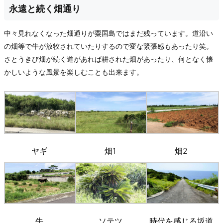
永遠と続く畑通り
中々見れなくなった畑通りが粟国島ではまだ残っています。道沿い
の畑等で牛が放牧されていたりするので変な緊張感もあったり笑。
さとうきび畑が続く道があれば耕された畑があったり、何となく懐
かしいような風景を楽しむことも出来ます。
ヤギ
畑1
畑2
牛
ソテツ
時代を感じる坂道