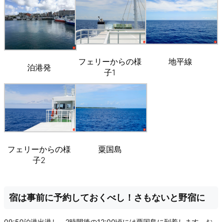
フェリーからの様
地平線
泊港発
子1
フェリーからの様
粟国島
子2
宿は事前に予約しておくべし！さもないと野宿に
09:50泊港出港し、2時間後の12:00頃には粟国島に到着します。お