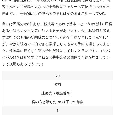
客さんの大半が島の人なので乗船後はフェリーの荷物待ちの列が出
来ますが、手荷物だけの観光客であればそのままスルーしてOK。
島には民宿先が8件あり、観光客であれば基本（というか絶対）民宿
あるいはペンション等に泊まる必要があります。今回私は何も考え
ずに行くのも旅の醍醐味の１つだったので予約などしませんでした
が、やはり現地で一泊できる宿探ししても全て予約で埋まってまし
た。粟国島に行くなら宿の予約だけはしておくと良いです。（サバ
イバル好きは別ですけどね＆公共事業者の団体で予約が埋まってし
まう次期もあるそうです）
No.
名前
連絡先（電話番号）
宿の方と話した or 様子での印象
1