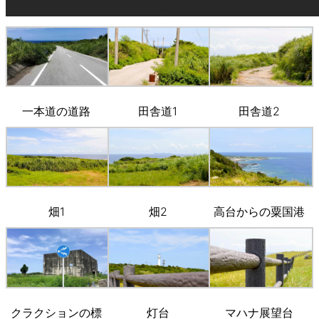
一本道の道路
田舎道1
田舎道2
畑1
畑2
高台からの粟国港
クラクションの標
灯台
マハナ展望台