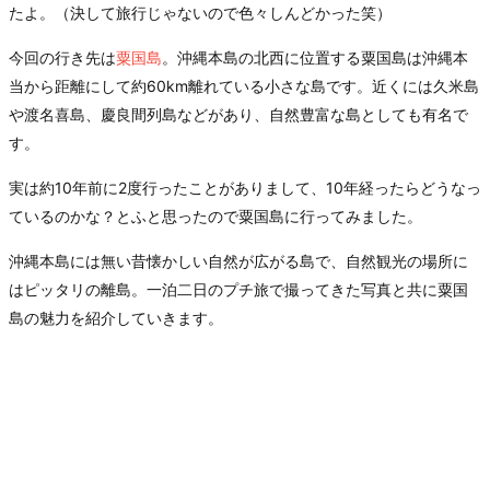
たよ。（決して旅行じゃないので色々しんどかった笑）
今回の行き先は
粟国島
。沖縄本島の北西に位置する粟国島は沖縄本
当から距離にして約60km離れている小さな島です。近くには久米島
や渡名喜島、慶良間列島などがあり、自然豊富な島としても有名で
す。
実は約10年前に2度行ったことがありまして、10年経ったらどうなっ
ているのかな？とふと思ったので粟国島に行ってみました。
沖縄本島には無い昔懐かしい自然が広がる島で、自然観光の場所に
はピッタリの離島。一泊二日のプチ旅で撮ってきた写真と共に粟国
島の魅力を紹介していきます。