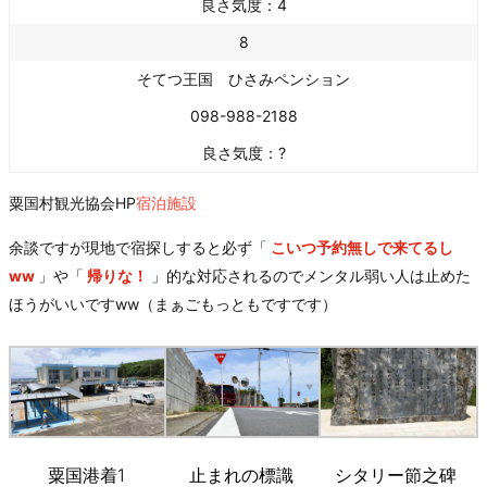
良さ気度：4
8
そてつ王国 ひさみペンション
098-988-2188
良さ気度：?
粟国村観光協会HP
宿泊施設
余談ですが現地で宿探しすると必ず「
こいつ予約無しで来てるし
ww
」や「
帰りな！
」的な対応されるのでメンタル弱い人は止めた
ほうがいいですww（まぁごもっともですです）
粟国港着1
止まれの標識
シタリー節之碑