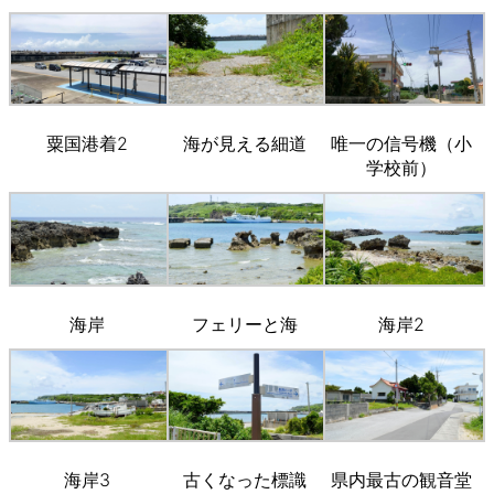
粟国港着2
海が見える細道
唯一の信号機（小
学校前）
海岸
フェリーと海
海岸2
海岸3
古くなった標識
県内最古の観音堂