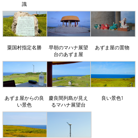
識
粟国村指定名勝
早朝のマハナ展望
あずま屋の置物
台のあずま屋
あずま屋からの良
慶良間列島が見え
良い景色1
い景色
るマハナ展望台