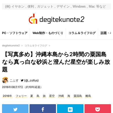
PC・ソフトウェア
Web制作・ものづくり
コラム＆ライフログ
話題・ネ
degitekunote2
>
コラム＆ライフログ
>
【写真多め】沖縄本島から2時間の粟国島
なら真っ白な砂浜と澄んだ星空が楽しみ放
題
こふす
(@_cofus)
2016年08月17日（約10年経過）
2016年
フェリー
夏
島
旅
星空
沖縄
海
粟国島
離島