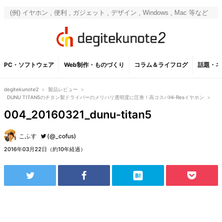
PC・ソフトウェア
Web制作・ものづくり
コラム＆ライフログ
話題・ネ
degitekunote2
>
製品レビュー
>
DUNU TITAN5のチタン製ドライバーのメリハリ透明度に圧巻！高コスパHi-Resイヤホン
>
004_20160321_dunu-titan5
こふす
(@_cofus)
2016年03月22日（約10年経過）