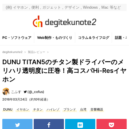
PC・ソフトウェア
Web制作・ものづくり
コラム＆ライフログ
話題・ネ
degitekunote2
>
製品レビュー
>
DUNU TITAN5のチタン製ドライバーのメ
リハリ透明度に圧巻！高コスパHi-Resイヤ
ホン
こふす
(@_cofus)
2016年03月24日（約10年経過）
DUNU
イヤホン
チタン
ハイレゾ
ブランド
台湾
音響機器