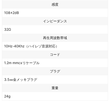
感度
108±2dB
インピーダンス
32Ω
再生周波数帯域
10Hz-40Khz（ハイレゾ音源対応）
コード
1.2m mmcxリケーブル
プラグ
3.5㎜金メッキプラグ
重量
24g