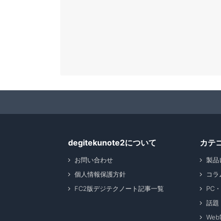
degitekunote2について
カテ
お問い合わせ
製品
個人情報保護方針
コラ
FC2版デジテクノート記事一覧
PC
話題
We