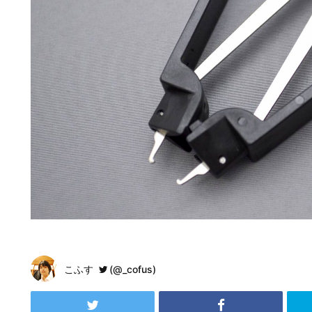
こふす
(@_cofus)