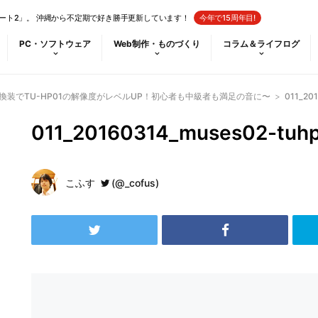
ート2」。 沖縄から不定期で好き勝手更新しています！
今年で15周年目!
PC・ソフトウェア
Web制作・ものづくり
コラム＆ライフログ
2換装でTU-HP01の解像度がレベルUP！初心者も中級者も満足の音に〜
>
011_20
011_20160314_muses02-tuh
こふす
(@_cofus)