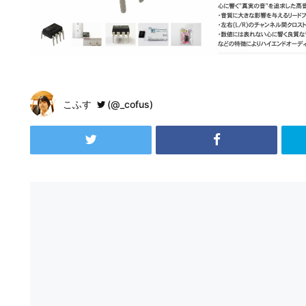
こふす
(@_cofus)