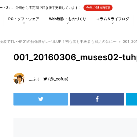
ート2」。 沖縄から不定期で好き勝手更新しています！
今年で15周年目!
PC・ソフトウェア
Web制作・ものづくり
コラム＆ライフログ
2換装でTU-HP01の解像度がレベルUP！初心者も中級者も満足の音に〜
>
001_20
001_20160306_muses02-tuh
こふす
(@_cofus)