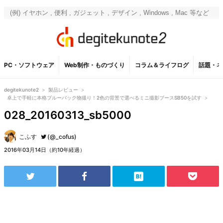
PC・ソフトウェア
Web制作・ものづくり
コラム＆ライフログ
話題・ネ
degitekunote2
>
製品レビュー
>
卓上で手軽に本格ブルーバック物撮り！2色の背景で選べるミニ撮影ブースSB50を試す
>
028_20160313_sb5000
こふす
(@_cofus)
2016年03月14日（約10年経過）