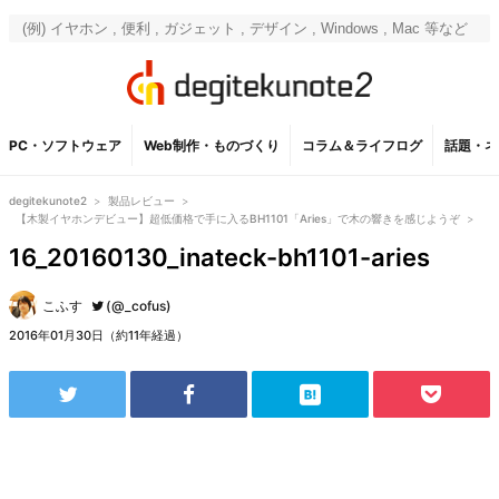
PC・ソフトウェア
Web制作・ものづくり
コラム＆ライフログ
話題・ネ
degitekunote2
>
製品レビュー
>
【木製イヤホンデビュー】超低価格で手に入るBH1101「Aries」で木の響きを感じようぞ
>
16_20160130_inateck-bh1101-aries
こふす
(@_cofus)
2016年01月30日（約11年経過）