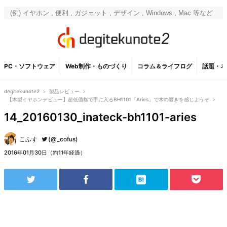
PC・ソフトウェア
Web制作・ものづくり
コラム＆ライフログ
話題・ネ
degitekunote2
>
製品レビュー
>
【木製イヤホンデビュー】超低価格で手に入るBH1101「Aries」で木の響きを感じようぞ
>
14_20160130_inateck-bh1101-aries
こふす
(@_cofus)
2016年01月30日（約11年経過）