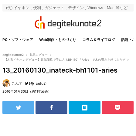
PC・ソフトウェア
Web制作・ものづくり
コラム＆ライフログ
話題・ネ
degitekunote2
>
製品レビュー
>
【木製イヤホンデビュー】超低価格で手に入るBH1101「Aries」で木の響きを感じようぞ
>
13_20160130_inateck-bh1101-aries
こふす
(@_cofus)
2016年01月30日（約11年経過）