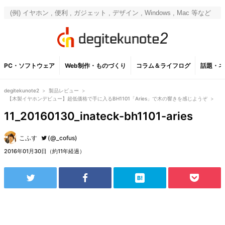
PC・ソフトウェア
Web制作・ものづくり
コラム＆ライフログ
話題・ネ
degitekunote2
>
製品レビュー
>
【木製イヤホンデビュー】超低価格で手に入るBH1101「Aries」で木の響きを感じようぞ
>
11_20160130_inateck-bh1101-aries
こふす
(@_cofus)
2016年01月30日（約11年経過）