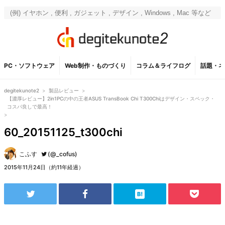
PC・ソフトウェア
Web制作・ものづくり
コラム＆ライフログ
話題・ネ
degitekunote2
>
製品レビュー
>
【濃厚レビュー】2in1PCの中の王者ASUS TransBook Chi T300Chiはデザイン・スペック・
コスパ良しで最高！
>
60_20151125_t300chi
こふす
(@_cofus)
2015年11月24日（約11年経過）