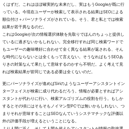
くはずだ。これはほぼ確実的な未来だし、実はもうGoogleが既に行
っている。今現在ユーザーが検索して表示される結果はSEOによる
順位付け＋パーソナライズがされている。そう、君と私とでは検索
結果が若干異なるのだ。
これはGoogleが次の情報選択体験を先取りでほんのちょっと提供し
ているに過ぎないかもしれない。完全移行すれば同じ検索ワードで
もユーザーの趣味嗜好に合わせて全く異なる結果が返される、そん
な時代にならないとは全くもって言えない。そうなればもうSEOあ
りきの対策なんて果たして意味するのかすら不明だ。よく考えて見
れば検索結果が皆同じである必要は全くないのだ。
更にパーソナライズが進めばSiriのようなユーザーアシスタントイン
ターフェイスが検索に成り代わるだろう。情報が必要とすればアシ
スタントが代わりに行い、検索アルゴリズムの役割を行う。もしか
するとその頃にはそもそもノイマン型PCでは無いかもしれない。つ
まりそれが意味することはSEOなんていうシステマチックな評価以
外の評価手段が増えるということになる。
より人間に近く、そして人間を超えたアシスタントが情報の取捨選