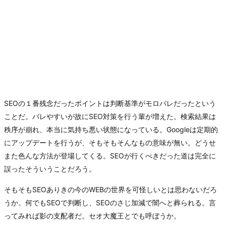
SEOの１番残念だったポイントは判断基準がモロバレだったという
ことだ。バレやすいが故にSEO対策を行う輩が増えた。検索結果は
秩序が崩れ、本当に気持ち悪い状態になっている。Googleは定期的
にアップデートを行うが、そもそもそんなもの意味が無い。どうせ
また色んな方法が登場してくる。SEOが行くべきだった道は完全に
誤ったそういうことだろう。
そもそもSEOありきの今のWEBの世界を可怪しいとは思わないだろ
うか。何でもSEOで判断し、SEOのさじ加減で闇へと葬られる。言
ってみれば影の支配者だ。セオ大魔王とでも呼ぼうか。