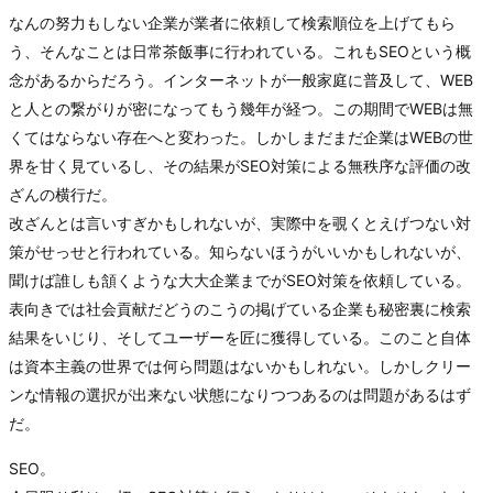
なんの努力もしない企業が業者に依頼して検索順位を上げてもら
う、そんなことは日常茶飯事に行われている。これもSEOという概
念があるからだろう。インターネットが一般家庭に普及して、WEB
と人との繋がりが密になってもう幾年が経つ。この期間でWEBは無
くてはならない存在へと変わった。しかしまだまだ企業はWEBの世
界を甘く見ているし、その結果がSEO対策による無秩序な評価の改
ざんの横行だ。
改ざんとは言いすぎかもしれないが、実際中を覗くとえげつない対
策がせっせと行われている。知らないほうがいいかもしれないが、
聞けば誰しも頷くような大大企業までがSEO対策を依頼している。
表向きでは社会貢献だどうのこうの掲げている企業も秘密裏に検索
結果をいじり、そしてユーザーを匠に獲得している。このこと自体
は資本主義の世界では何ら問題はないかもしれない。しかしクリー
ンな情報の選択が出来ない状態になりつつあるのは問題があるはず
だ。
SEO。