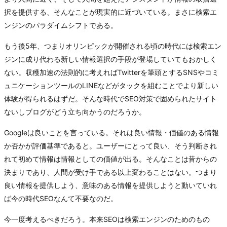
択を提供する、そんなことが現実的に近づいている。まさに検索エ
ンジンのパラダイムシフトである。
もう後5年、つまりオリンピックが開催される頃の時代には検索エン
ジンに成り代わる新しい情報選択の手段が登場していてもおかしく
ない。収穫加速の法則的に考えればTwitterを筆頭とするSNSやコミ
ュニケーションツールのLINEなどがタックを組むことでより新しい
体験が得られるはずだ。そんな時代でSEO対策で固められたサイト
ないしブログがどう立ち向かうのだろうか。
Googleは良いことを言っている。それは良い情報・価値のある情報
か否かが評価基準であると。ユーザーにとって良い、そう判断され
れて初めて情報は情報としての価値が出る。そんなことは昔からの
決まりであり、人間が受け手である以上変わることはない。つまり
良い情報を提供しよう、意味のある情報を提供しようと動いていれ
ば今の時代SEOなんて不要なのだ。
今一度考えるべきだろう。本来SEOは検索エンジンのためのもの