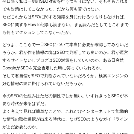
今日限り私は一切のSEO対策を行うつもりはない。そもそもこれま
でも対策はしてこなかった。だから何も苦ではない。
ただこれからはSEOに関する知識を身に付けるつもりもなければ、
SEOに関するHowTo記事も読まない。まぁ読んだとしてもこれまで
も何もアクションしてこなかったが。
どうよ、ここらで一旦SEOについて本当に必要か確認してみないだ
ろうか。君が作る情報の塊はSEOで判断しても良いのか。君が運営
するサイトないしブログはSEO対策をしていいのか。ある日突然
GoogleがSEOを完全否定した時に笑っていられるか。
そして君自信がSEOで判断されていないだろうか。検索エンジンの
好む情報の篩に掛けられていないだろうか。
今のSEOの仕組みはただの惰性でしか無い。いずれきっとSEOが不
要な時代が来るはずだ。
よく考えて見れば簡単なことで、これだけインターネットで能動的
な情報の取捨選択が出来る時代に、なぜSEOのようなガイドライン
がまだ必要なのか。