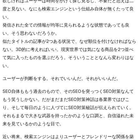
欲しければユーザーは時間をかけて探し見るし、不要だと思えば二
度と見ない。なにも検索エンジンという仕組み自体が無くたって良
い。
発信された全ての情報が均等に見られるような状態であっても良
い。そう思わないだろうか。
似たタイトルの記事が2つある状況で、なぜ順位を付けなければなら
ない。3D的に考えればいい。現実世界では気になる商品を2つ並べ
て気に入ったものを選ぶだろう。そういうこととなんら変わりはな
い。
ユーザーが判断をする。それでいいんだ。それがいいんだ。
SEO自体ももう過去のもので、そのSEOを突っつくSEO対策なんて
もう笑うしかない。だがまだまだSEO対策神話は各業界ではびこ
り、そして毎日のように人づてにSEO対策秘話が伝えられていく。
それもまるで大きな武器を持ったかのような口調と、自信溢れた未
来を見ているかのような目で。
近い将来、検索エンジンはよりユーザーとフレンドリーな関係を築