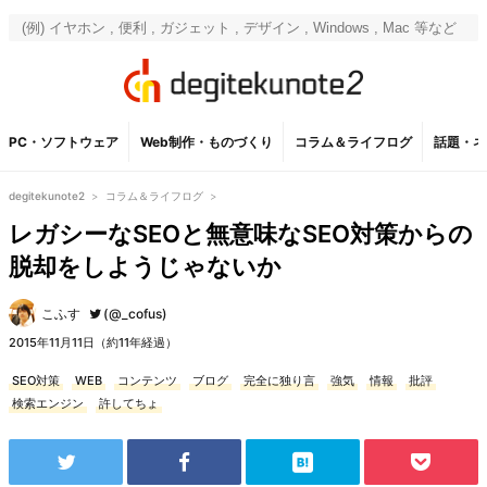
PC・ソフトウェア
Web制作・ものづくり
コラム＆ライフログ
話題・ネ
degitekunote2
>
コラム＆ライフログ
>
レガシーなSEOと無意味なSEO対策からの
脱却をしようじゃないか
こふす
(@_cofus)
2015年11月11日（約11年経過）
SEO対策
WEB
コンテンツ
ブログ
完全に独り言
強気
情報
批評
検索エンジン
許してちょ