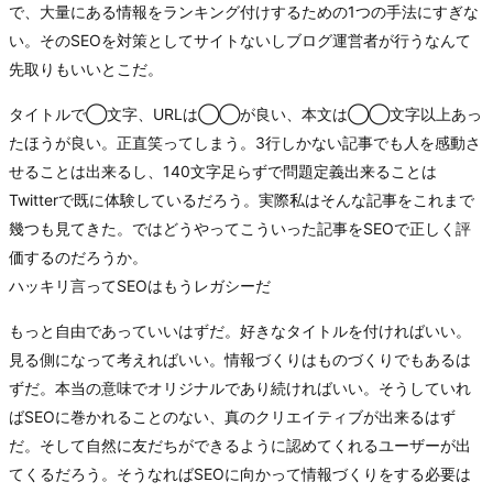
で、大量にある情報をランキング付けするための1つの手法にすぎな
い。そのSEOを対策としてサイトないしブログ運営者が行うなんて
先取りもいいとこだ。
タイトルで◯文字、URLは◯◯が良い、本文は◯◯文字以上あっ
たほうが良い。正直笑ってしまう。3行しかない記事でも人を感動さ
せることは出来るし、140文字足らずで問題定義出来ることは
Twitterで既に体験しているだろう。実際私はそんな記事をこれまで
幾つも見てきた。ではどうやってこういった記事をSEOで正しく評
価するのだろうか。
ハッキリ言ってSEOはもうレガシーだ
もっと自由であっていいはずだ。好きなタイトルを付ければいい。
見る側になって考えればいい。情報づくりはものづくりでもあるは
ずだ。本当の意味でオリジナルであり続ければいい。そうしていれ
ばSEOに巻かれることのない、真のクリエイティブが出来るはず
だ。そして自然に友だちができるように認めてくれるユーザーが出
てくるだろう。そうなればSEOに向かって情報づくりをする必要は