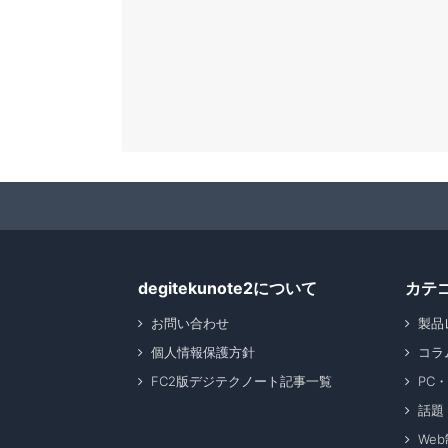
degitekunote2について
カテ
お問い合わせ
製品
個人情報保護方針
コラ
FC2版デジテクノート記事一覧
PC
話題
We