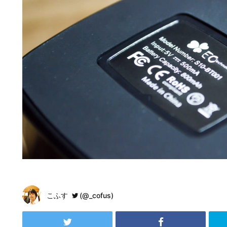
こふす
(@_cofus)