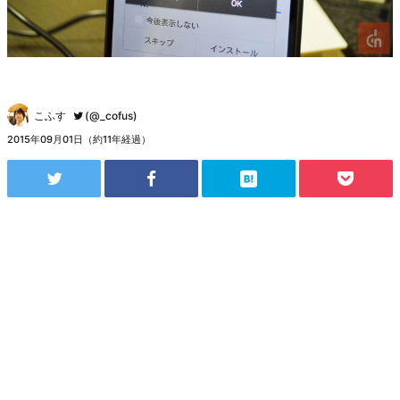
こふす
(@_cofus)
2015年09月01日（約11年経過）