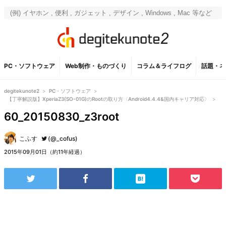
PC・ソフトウェア
Web制作・ものづくり
コラム＆ライフログ
話題・ネ
degitekunote2
>
PC・ソフトウェア
>
【丁寧解説版】XperiaZ3(SO-01G)のRootの取り方〈Android4.4.4&国内キャリア対応〉
>
60_20150830_z3root
こふす
(@_cofus)
2015年09月01日（約11年経過）