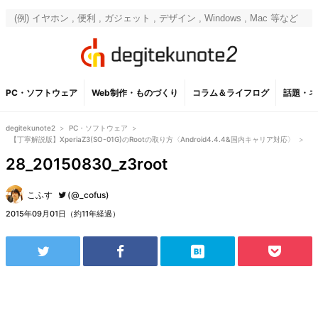
PC・ソフトウェア
Web制作・ものづくり
コラム＆ライフログ
話題・ネ
degitekunote2
>
PC・ソフトウェア
>
【丁寧解説版】XperiaZ3(SO-01G)のRootの取り方〈Android4.4.4&国内キャリア対応〉
>
28_20150830_z3root
こふす
(@_cofus)
2015年09月01日（約11年経過）