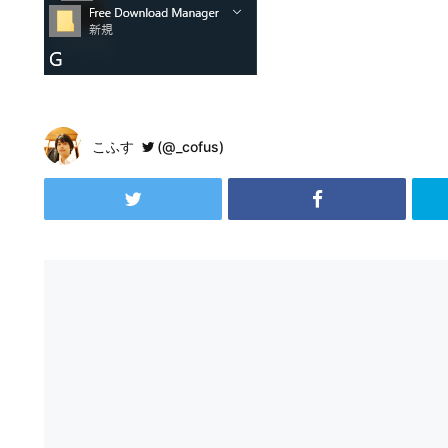
こふす
(@_cofus)