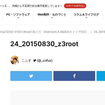
ート2」。 沖縄から不定期で好き勝手更新しています！
今年で15周年目!
PC・ソフトウェア
Web制作・ものづくり
コラム＆ライフログ
iaZ3(SO-01G)のRootの取り方〈Android4.4.4&国内キャリア対応〉
>
24_201
24_20150830_z3root
こふす
(@_cofus)