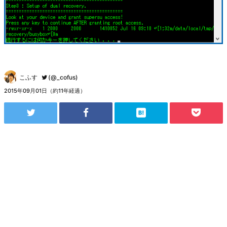
こふす
(@_cofus)
2015年09月01日（約11年経過）