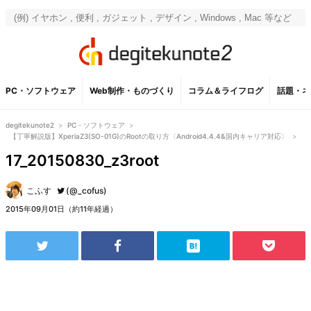
PC・ソフトウェア
Web制作・ものづくり
コラム＆ライフログ
話題・ネ
degitekunote2
>
PC・ソフトウェア
>
【丁寧解説版】XperiaZ3(SO-01G)のRootの取り方〈Android4.4.4&国内キャリア対応〉
>
17_20150830_z3root
こふす
(@_cofus)
2015年09月01日（約11年経過）