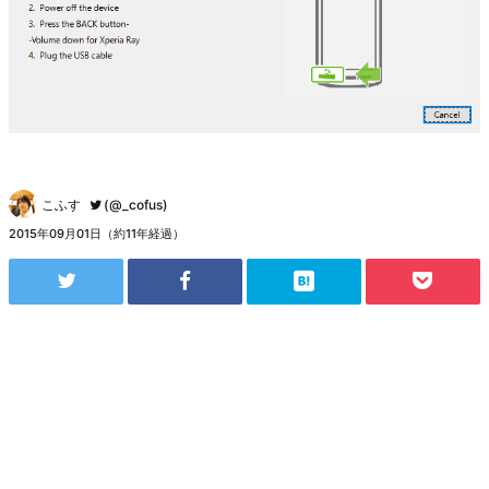
こふす
(@_cofus)
2015年09月01日（約11年経過）