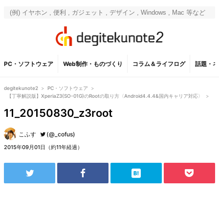
PC・ソフトウェア
Web制作・ものづくり
コラム＆ライフログ
話題・ネ
degitekunote2
>
PC・ソフトウェア
>
【丁寧解説版】XperiaZ3(SO-01G)のRootの取り方〈Android4.4.4&国内キャリア対応〉
>
11_20150830_z3root
こふす
(@_cofus)
2015年09月01日（約11年経過）