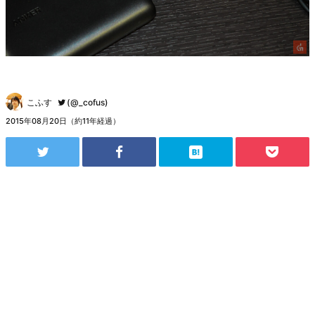
こふす
(@_cofus)
2015年08月20日（約11年経過）