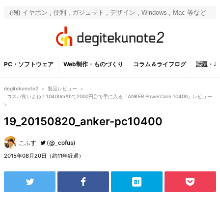
PC・ソフトウェア
Web制作・ものづくり
コラム＆ライフログ
話題・ネ
degitekunote2
>
製品レビュー
>
コスパ良いよね！10400mAhで2000円台で手に入る「ANKER PowerCore 10400」レビュー
>
19_20150820_anker-pc10400
こふす
(@_cofus)
2015年08月20日（約11年経過）