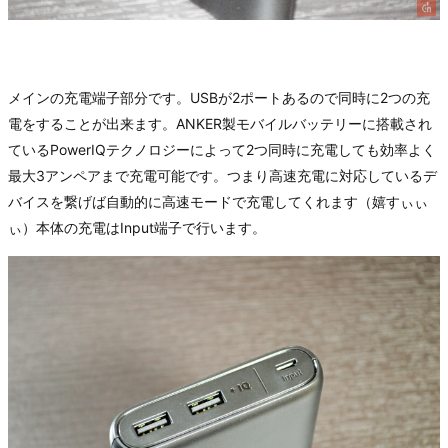
メインの充電端子部分です。USBが2ポートあるので同時に2つの充
電をすることが出来ます。ANKER製モバイルバッテリーに搭載され
ているPowerIQテクノロジーによって2つ同時に充電しても効率よく
最大3アンペアまで充電可能です。つまり高速充電に対応しているデ
バイスを繋げば自動的に高速モードで充電してくれます（嬉すぃぃ
ぃ）本体の充電はInput端子で行います。