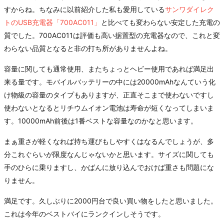
すからね。ちなみに以前紹介した私も愛用している
サンワダイレク
トのUSB充電器「700AC011」
と比べても変わらない安定した充電の
質でした。700AC011は評価も高い据置型の充電器なので、これと変
わらない品質となると非の打ち所がありませんよね。
容量に関しても通常使用、またちょっとヘビー使用であれば満足出
来る量です。モバイルバッテリーの中には20000mAhなんていう化
け物級の容量のタイプもありますが、正直そこまで使わないですし
使わないとなるとリチウムイオン電池は寿命が短くなってしまいま
す。10000mAh前後は1番ベストな容量なのかなと思います。
まぁ重さが軽くなれば持ち運びもしやすくはなるんでしょうが、多
分これぐらいが限度なんじゃないかと思います。サイズに関しても
手のひらに乗りますし、かばんに放り込んでおけば重さも問題にな
りません。
満足です。久しぶりに2000円台で良い買い物をしたと思いました。
これは今年のベストバイにランクインしそうです。