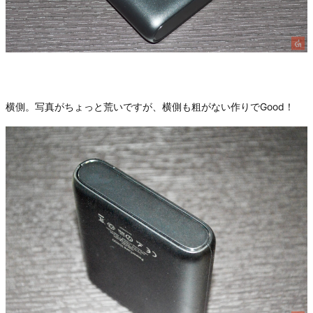
横側。写真がちょっと荒いですが、横側も粗がない作りでGood！