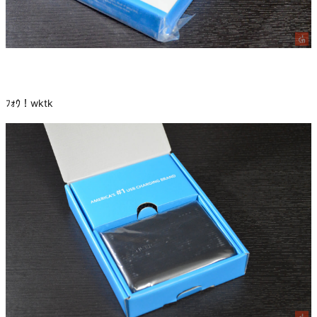
ﾌｫｳ！wktk