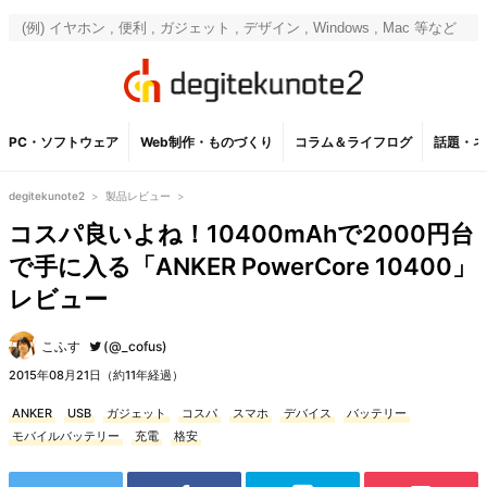
PC・ソフトウェア
Web制作・ものづくり
コラム＆ライフログ
話題・ネ
degitekunote2
>
製品レビュー
>
コスパ良いよね！10400mAhで2000円台
で手に入る「ANKER PowerCore 10400」
レビュー
こふす
(@_cofus)
2015年08月21日（約11年経過）
ANKER
USB
ガジェット
コスパ
スマホ
デバイス
バッテリー
モバイルバッテリー
充電
格安