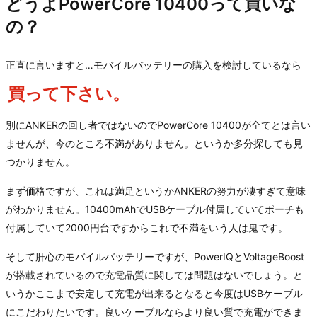
どうよPowerCore 10400って買いな
の？
正直に言いますと…モバイルバッテリーの購入を検討しているなら
買って下さい。
別にANKERの回し者ではないのでPowerCore 10400が全てとは言い
ませんが、今のところ不満がありません。というか多分探しても見
つかりません。
まず価格ですが、これは満足というかANKERの努力が凄すぎて意味
がわかりません。10400mAhでUSBケーブル付属していてポーチも
付属していて2000円台ですからこれで不満をいう人は鬼です。
そして肝心のモバイルバッテリーですが、PowerIQとVoltageBoost
が搭載されているので充電品質に関しては問題はないでしょう。と
いうかここまで安定して充電が出来るとなると今度はUSBケーブル
にこだわりたいです。良いケーブルならより良い質で充電ができま