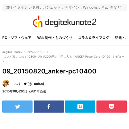
PC・ソフトウェア
Web制作・ものづくり
コラム＆ライフログ
話題・ネ
degitekunote2
>
製品レビュー
>
コスパ良いよね！10400mAhで2000円台で手に入る「ANKER PowerCore 10400」レビュー
>
09_20150820_anker-pc10400
こふす
(@_cofus)
2015年08月20日（約11年経過）