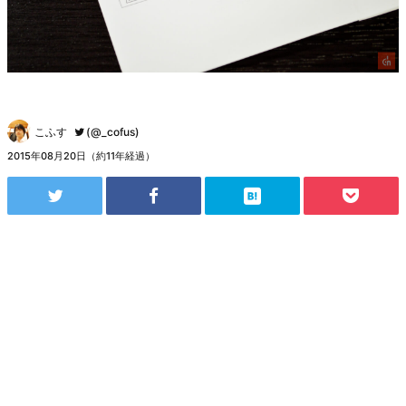
こふす
(@_cofus)
2015年08月20日（約11年経過）