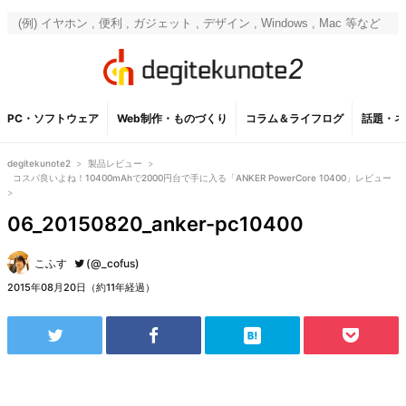
PC・ソフトウェア
Web制作・ものづくり
コラム＆ライフログ
話題・ネ
degitekunote2
>
製品レビュー
>
コスパ良いよね！10400mAhで2000円台で手に入る「ANKER PowerCore 10400」レビュー
>
06_20150820_anker-pc10400
こふす
(@_cofus)
2015年08月20日（約11年経過）