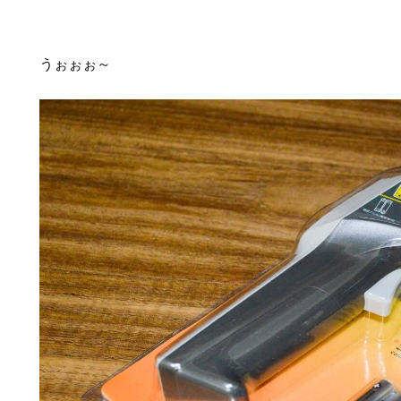
うぉぉぉ～