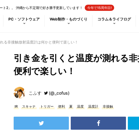
ート2」。 沖縄から不定期で好き勝手更新しています！
今年で15周年目!
PC・ソフトウェア
Web制作・ものづくり
コラム＆ライフログ
れる非接触放射温度計は何かと便利で楽しい！
引き金を引くと温度が測れる非
便利で楽しい！
こふす
(@_cofus)
IR
スキャナ
トリガー
便利
夏
温度
温度計
非接触