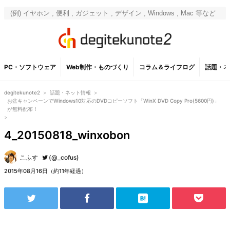
PC・ソフトウェア
Web制作・ものづくり
コラム＆ライフログ
話題・ネ
degitekunote2
>
話題・ネット情報
>
お盆キャンペーンでWindows10対応のDVDコピーソフト「WinX DVD Copy Pro(5600円)」
が無料配布！
>
4_20150818_winxobon
こふす
(@_cofus)
2015年08月16日（約11年経過）