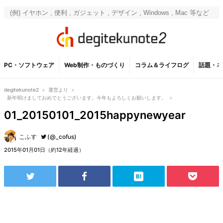
PC・ソフトウェア
Web制作・ものづくり
コラム＆ライフログ
話題・ネ
degitekunote2
>
運営より
>
新年明けましておめでとうございます。今年もよろしくお願いします。
>
01_20150101_2015happynewyear
こふす
(@_cofus)
2015年01月01日（約12年経過）