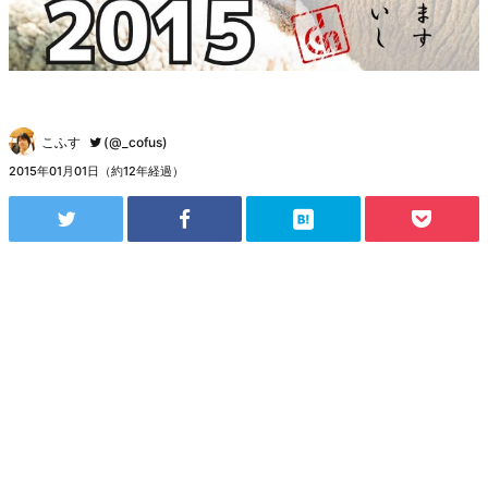
こふす
(@_cofus)
2015年01月01日（約12年経過）