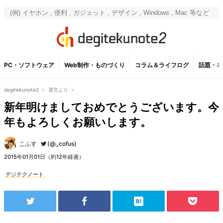
PC・ソフトウェア
Web制作・ものづくり
コラム＆ライフログ
話題・ネ
degitekunote2
>
運営より
>
新年明けましておめでとうございます。今
年もよろしくお願いします。
こふす
(@_cofus)
2015年01月01日（約12年経過）
デジテクノート