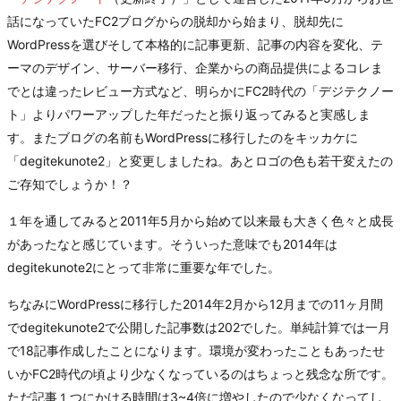
話になっていたFC2ブログからの脱却から始まり、脱却先に
WordPressを選びそして本格的に記事更新、記事の内容を変化、テ
ーマのデザイン、サーバー移行、企業からの商品提供によるコレま
でとは違ったレビュー方式など、明らかにFC2時代の「デジテクノー
ト」よりパワーアップした年だったと振り返ってみると実感しま
す。またブログの名前もWordPressに移行したのをキッカケに
「degitekunote2」と変更しましたね。あとロゴの色も若干変えたの
ご存知でしょうか！？
１年を通してみると2011年5月から始めて以来最も大きく色々と成長
があったなと感じています。そういった意味でも2014年は
degitekunote2にとって非常に重要な年でした。
ちなみにWordPressに移行した2014年2月から12月までの11ヶ月間
でdegitekunote2で公開した記事数は202でした。単純計算では一月
で18記事作成したことになります。環境が変わったこともあったせ
いかFC2時代の頃より少なくなっているのはちょっと残念な所です。
ただ記事１つにかける時間は3~4倍に増やしたので少なくなってし