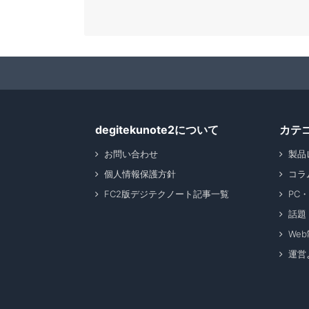
degitekunote2について
カテ
お問い合わせ
製品
個人情報保護方針
コラ
FC2版デジテクノート記事一覧
PC
話題
We
運営