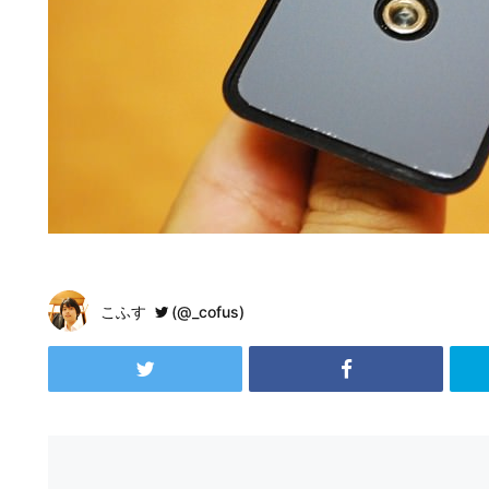
こふす
(@_cofus)