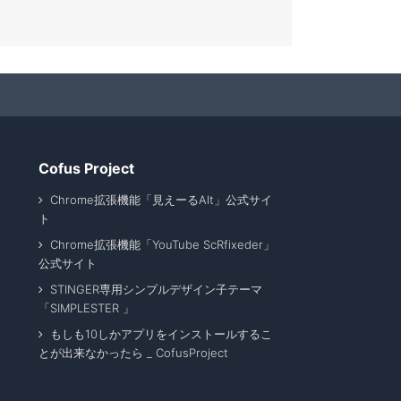
Cofus Project
Chrome拡張機能「見えーるAlt」公式サイ
ト
Chrome拡張機能「YouTube ScRfixeder」
公式サイト
STINGER専用シンプルデザイン子テーマ
「SIMPLESTER 」
もしも10しかアプリをインストールするこ
とが出来なかったら _ CofusProject