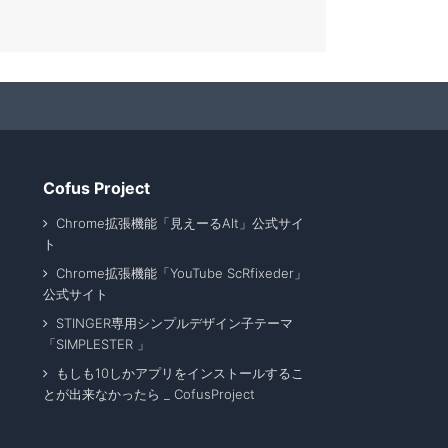
Cofus Project
Chrome拡張機能「見えーるAlt」公式サイ
ト
Chrome拡張機能「YouTube ScRfixeder」
公式サイト
STINGER専用シンプルデザイン子テーマ
「SIMPLESTER 」
もしも10しかアプリをインストールするこ
とが出来なかったら _ CofusProject