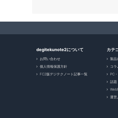
degitekunote2について
カテ
お問い合わせ
製品
個人情報保護方針
コラ
FC2版デジテクノート記事一覧
PC
話題
We
運営