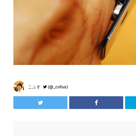
こふす
(@_cofus)