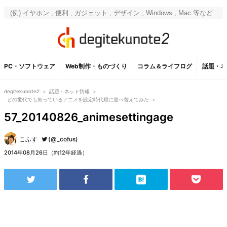
PC・ソフトウェア
Web制作・ものづくり
コラム＆ライフログ
話題・ネ
degitekunote2
>
話題・ネット情報
>
どの世代でも知っているアニメを設定時代順に並べ替えてみた
>
57_20140826_animesettingage
こふす
(@_cofus)
2014年08月26日（約12年経過）