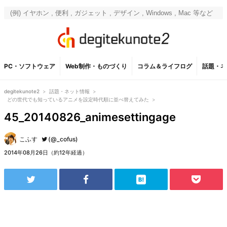
PC・ソフトウェア
Web制作・ものづくり
コラム＆ライフログ
話題・ネ
degitekunote2
>
話題・ネット情報
>
どの世代でも知っているアニメを設定時代順に並べ替えてみた
>
45_20140826_animesettingage
こふす
(@_cofus)
2014年08月26日（約12年経過）