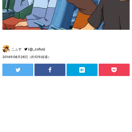
こふす
(@_cofus)
2014年08月26日（約12年経過）