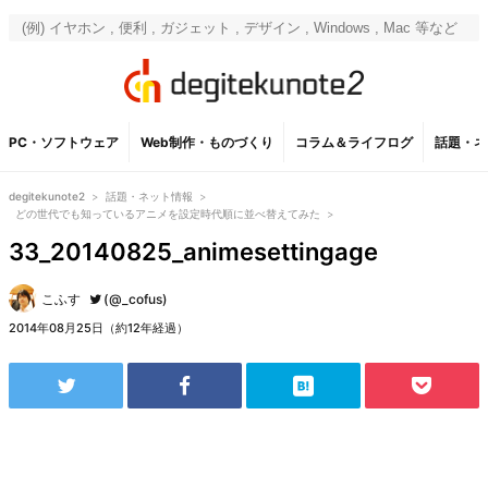
PC・ソフトウェア
Web制作・ものづくり
コラム＆ライフログ
話題・ネ
degitekunote2
>
話題・ネット情報
>
どの世代でも知っているアニメを設定時代順に並べ替えてみた
>
33_20140825_animesettingage
こふす
(@_cofus)
2014年08月25日（約12年経過）